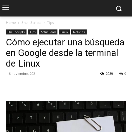
Home
Shell Scripts
Tips
Shell Scripts
Tips
Actualidad
Linux
Noticias
Cómo ejecutar una búsqueda
en Google desde la terminal
de Linux
16 noviembre, 2021
2089
0