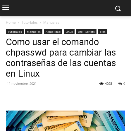
Home
Tutoriales
Manuales
Tutoriales
Manuales
Actualidad
Linux
Shell Scripts
Tips
Como usar el comando
chpasswd para cambiar las
contraseñas de las cuentas
en Linux
11 noviembre, 2021
4028
0