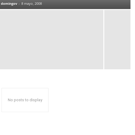
domingov
-
8 mayo, 2008
No posts to display