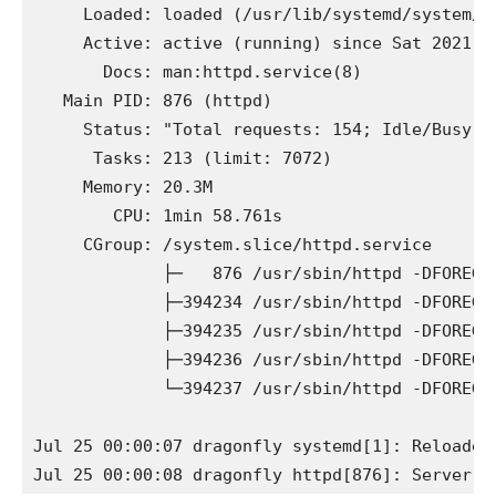
     Loaded: loaded (/usr/lib/systemd/system/h
     Active: active (running) since Sat 2021-07
       Docs: man:httpd.service(8)

   Main PID: 876 (httpd)

     Status: "Total requests: 154; Idle/Busy w
      Tasks: 213 (limit: 7072)

     Memory: 20.3M

        CPU: 1min 58.761s

     CGroup: /system.slice/httpd.service

             ├─   876 /usr/sbin/httpd -DFOREGRO
             ├─394234 /usr/sbin/httpd -DFOREGRO
             ├─394235 /usr/sbin/httpd -DFOREGRO
             ├─394236 /usr/sbin/httpd -DFOREGRO
             └─394237 /usr/sbin/httpd -DFOREGRO
Jul 25 00:00:07 dragonfly systemd[1]: Reloaded 
Jul 25 00:00:08 dragonfly httpd[876]: Server c