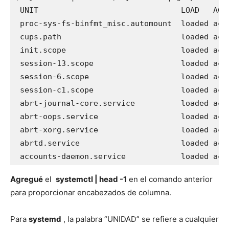
 UNIT                               LOAD   ACTI
 proc-sys-fs-binfmt_misc.automount  loaded act
 cups.path                          loaded acti
 init.scope                         loaded act
 session-13.scope                   loaded acti
 session-6.scope                    loaded acti
 session-c1.scope                   loaded acti
 abrt-journal-core.service          loaded act
 abrt-oops.service                  loaded acti
 abrt-xorg.service                  loaded acti
 abrtd.service                      loaded act
 accounts-daemon.service            loaded act
Agregué
el
systemctl |
head -1
en el comando anterior
para proporcionar encabezados de columna.
Para
systemd
, la palabra “UNIDAD” se refiere a cualquier