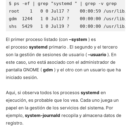
$ ps -ef | grep "systemd " | grep -v grep

root    1   0 0 Jul17 ?    00:00:59 /usr/lib/s
gdm  1244   1 0 Jul17 ?    00:00:00 /usr/lib/sy
shs  5429   1 0 Jul19 ?    00:00:00 /usr/lib/s
El primer proceso listado (con
–system
) es
el proceso
systemd
primario . El segundo y el tercero
son la gestión de sesiones de usuario (
–usuario
). En
este caso, uno está asociado con el administrador de
pantalla GNOME (
gdm
) y el otro con un usuario que ha
iniciado sesión.
Aqui, si observa todos los procesos
systemd
en
ejecución, es probable que los vea. Cada uno juega un
papel en la gestión de los servicios del sistema. Por
ejemplo,
system-journald
recopila y almacena datos de
registro.