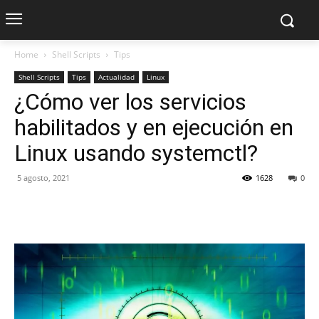
Home
Shell Scripts
Tips
Shell Scripts
Tips
Actualidad
Linux
¿Cómo ver los servicios
habilitados y en ejecución en
Linux usando systemctl?
5 agosto, 2021
1628
0