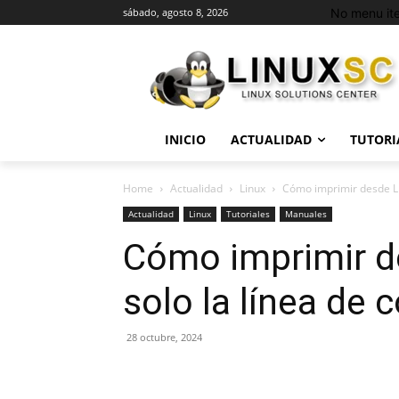
No menu it
sábado, agosto 8, 2026
INICIO
ACTUALIDAD
TUTORI
Home
Actualidad
Linux
Cómo imprimir desde Li
Actualidad
Linux
Tutoriales
Manuales
Cómo imprimir d
solo la línea de
28 octubre, 2024