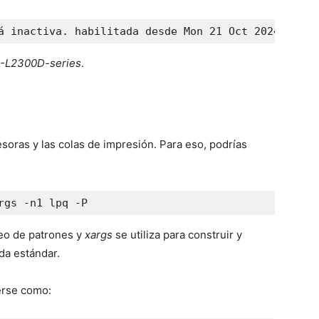
á inactiva. habilitada desde Mon 21 Oct 2024 10:24
L-L2300D-series
.
soras y las colas de impresión. Para eso, podrías
rgs -n1 lpq -P
neo de patrones y
xargs
se utiliza para construir y
da estándar.
erse como: