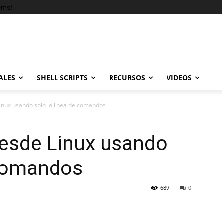
ems!
ALES
SHELL SCRIPTS
RECURSOS
VIDEOS
nux usando solo la línea de comandos
esde Linux usando
 comandos
689
0