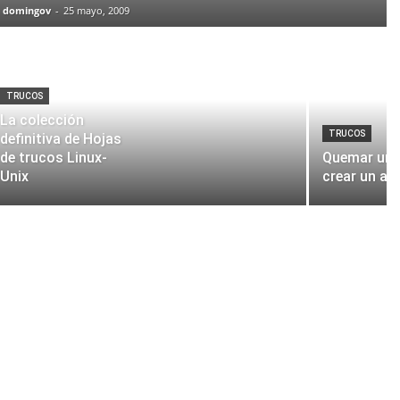
domingov
-
25 mayo, 2009
TRUCOS
La colección
TRUCOS
definitiva de Hojas
de trucos Linux-
Quemar un 
Unix
crear un ar