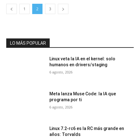
1
2
3
LO MÁS POPULAR
Linux veta la IA en el kernel: solo
humanos en drivers/staging
6 agosto, 2026
Meta lanza Muse Code: la IA que
programa por ti
6 agosto, 2026
Linux 7.2-rc6 es la RC más grande en
años: Torvalds