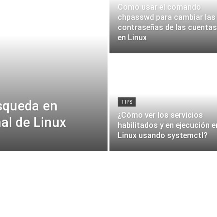
Como usar el comando
chpasswd para cambiar las
contraseñas de las cuentas
en Linux
squeda en
TIPS
¿Cómo ver los servicios
al de Linux
habilitados y en ejecución e
Linux usando systemctl?