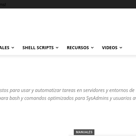
ms!
ALES
SHELL SCRIPTS
RECURSOS
VIDEOS
listos para usar y automatizar tareas en servidores y entornos de 
 para bash y comandos optimizados para SysAdmins y usuarios 
MANUALES