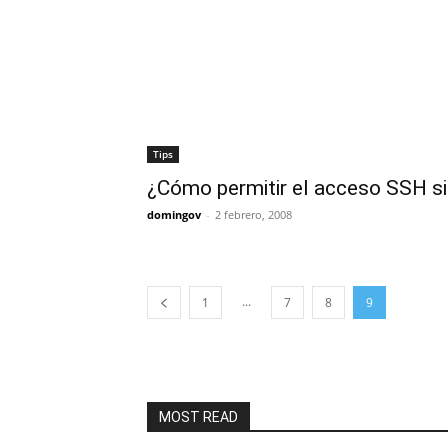
Tips
¿Cómo permitir el acceso SSH si
domingov
-
2 febrero, 2008
...
1
7
8
9
MOST READ