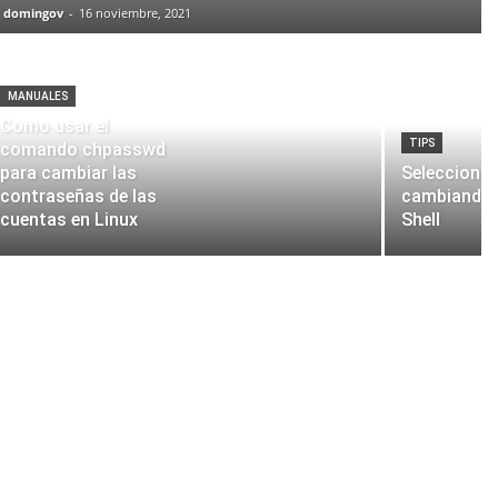
domingov
-
16 noviembre, 2021
MANUALES
Como usar el
TIPS
comando chpasswd
para cambiar las
Selecciona
contraseñas de las
cambiando 
cuentas en Linux
Shell