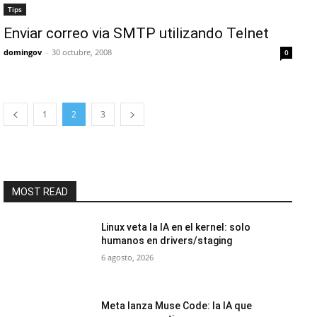
Tips
Enviar correo via SMTP utilizando Telnet
domingov
-
30 octubre, 2008
0
1
2
3
MOST READ
Linux veta la IA en el kernel: solo
humanos en drivers/staging
6 agosto, 2026
Meta lanza Muse Code: la IA que