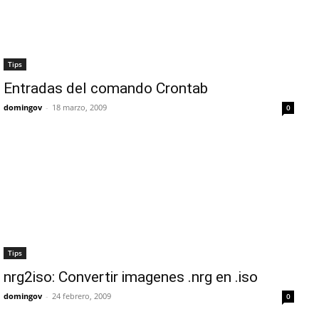
Tips
Entradas del comando Crontab
domingov
-
18 marzo, 2009
0
Tips
nrg2iso: Convertir imagenes .nrg en .iso
domingov
-
24 febrero, 2009
0