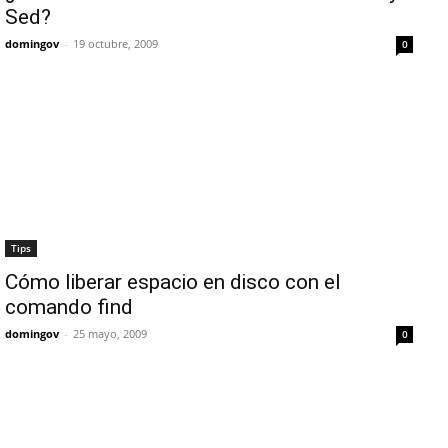
Sed?
domingov
-
19 octubre, 2009
0
Tips
Cómo liberar espacio en disco con el
comando find
domingov
-
25 mayo, 2009
0