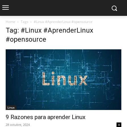
Home
Tags
#Linux #AprenderLinux #opensource
Tag: #Linux #AprenderLinux
#opensource
Linux
9 Razones para aprender Linux
28 octubre, 2024
0