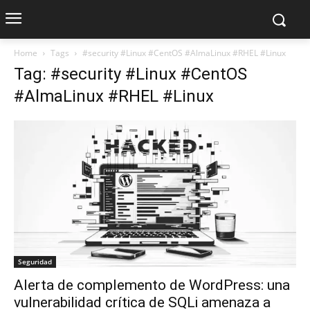
Home
Tags
#security #Linux #CentOS #AlmaLinux #RHEL #Linux
Tag: #security #Linux #CentOS
#AlmaLinux #RHEL #Linux
Seguridad
Alerta de complemento de WordPress: una
vulnerabilidad crítica de SQLi amenaza a