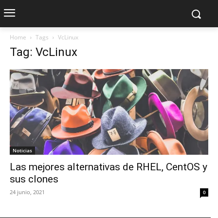
Home
Tags
VcLinux
Tag: VcLinux
Noticias
Las mejores alternativas de RHEL, CentOS y
sus clones
24 junio, 2021
0