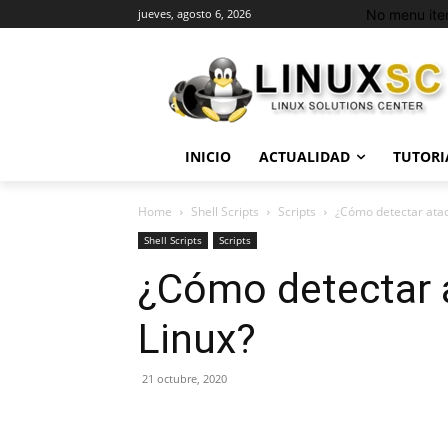
No menu ite
jueves, agosto 6, 2026
INICIO
ACTUALIDAD
TUTORI
Home
Shell Scripts
Scripts
¿Cómo detectar ata
Shell Scripts
Scripts
¿Cómo detectar
Linux?
21 octubre, 2020