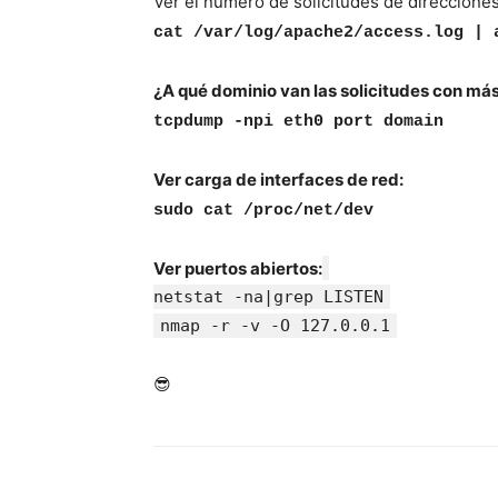
Ver el número de solicitudes de direcciones 
cat /var/log/apache2/access.log | 
¿A qué dominio van las solicitudes con má
tcpdump -npi eth0 port domain
Ver carga de interfaces de red:
sudo cat /proc/net/dev
Ver puertos abiertos:
netstat -na|grep LISTEN
nmap -r -v -O 127.0.0.1
😎