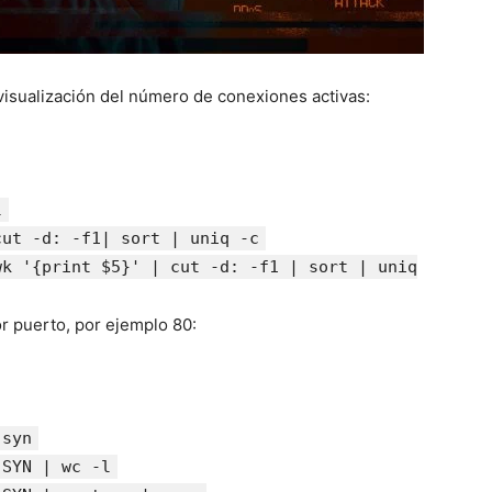
visualización del número de conexiones activas:
l
cut -d: -f1| sort | uniq -c
wk '{print $5}' | cut -d: -f1 | sort | uniq
r puerto, por ejemplo 80:
 syn
 SYN | wc -l