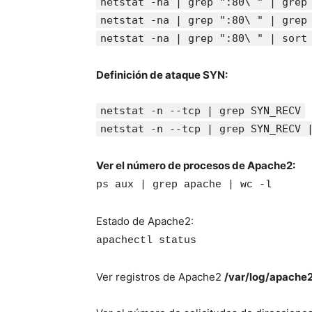
netstat -na | grep ":80\ " | grep
netstat -na | grep ":80\ " | grep
netstat -na | grep ":80\ " | sort
Definición de ataque SYN:
netstat -n --tcp | grep SYN_RECV
netstat -n --tcp | grep SYN_RECV 
Ver el número de procesos de Apache2:
ps aux | grep apache | wc -l
Estado de Apache2:
apachectl status
Ver registros de Apache2
/var/log/apache2