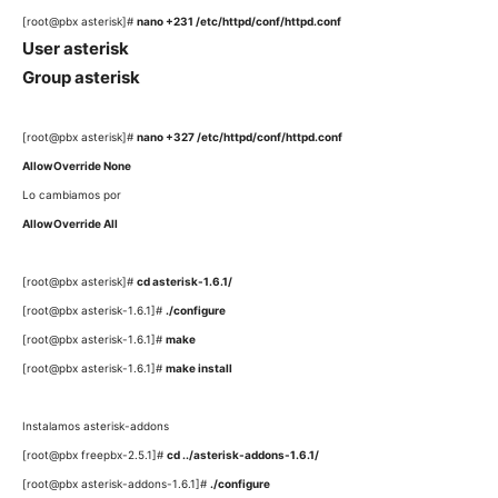
[root@pbx asterisk]#
nano +231 /etc/httpd/conf/httpd.conf
User asterisk
Group asterisk
[root@pbx asterisk]#
nano +327 /etc/httpd/conf/httpd.conf
AllowOverride None
Lo cambiamos por
AllowOverride All
[root@pbx asterisk]#
cd asterisk-1.6.1/
[root@pbx asterisk-1.6.1]#
./configure
[root@pbx asterisk-1.6.1]#
make
[root@pbx asterisk-1.6.1]#
make install
Instalamos asterisk-addons
[root@pbx freepbx-2.5.1]#
cd ../asterisk-addons-1.6.1/
[root@pbx asterisk-addons-1.6.1]#
./configure