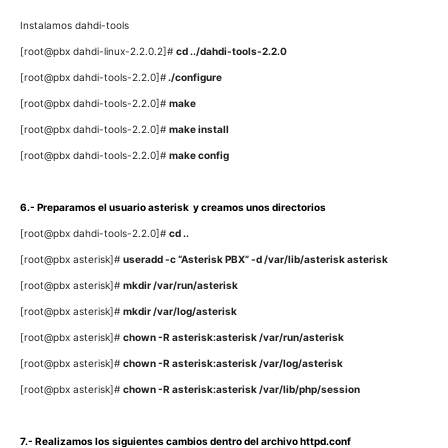
Instalamos dahdi-tools
[root@pbx dahdi-linux-2.2.0.2]#
cd ../dahdi-tools-2.2.0
[root@pbx dahdi-tools-2.2.0]#
./configure
[root@pbx dahdi-tools-2.2.0]#
make
[root@pbx dahdi-tools-2.2.0]#
make install
[root@pbx dahdi-tools-2.2.0]#
make config
6.- Preparamos el usuario asterisk y creamos unos directorios
[root@pbx dahdi-tools-2.2.0]#
cd ..
[root@pbx asterisk]#
useradd -c “Asterisk PBX” -d /var/lib/asterisk asterisk
[root@pbx asterisk]#
mkdir /var/run/asterisk
[root@pbx asterisk]#
mkdir /var/log/asterisk
[root@pbx asterisk]#
chown -R asterisk:asterisk /var/run/asterisk
[root@pbx asterisk]#
chown -R asterisk:asterisk /var/log/asterisk
[root@pbx asterisk]#
chown -R asterisk:asterisk /var/lib/php/session
7.- Realizamos los siguientes cambios dentro del archivo httpd.conf