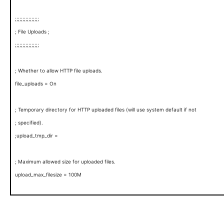
;;;;;;;;;;;;;;;;
; File Uploads ;
;;;;;;;;;;;;;;;;
; Whether to allow HTTP file uploads.
file_uploads = On
; Temporary directory for HTTP uploaded files (will use system default if not
; specified).
;upload_tmp_dir =
; Maximum allowed size for uploaded files.
upload_max_filesize = 100M