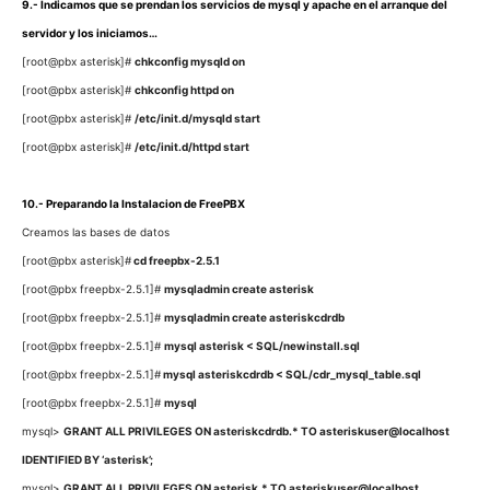
9.- Indicamos que se prendan los servicios de mysql y apache en el arranque del
servidor y los iniciamos…
[root@pbx asterisk]#
chkconfig mysqld on
[root@pbx asterisk]#
chkconfig httpd on
[root@pbx asterisk]#
/etc/init.d/mysqld start
[root@pbx asterisk]#
/etc/init.d/httpd start
10.- Preparando la Instalacion de FreePBX
Creamos las bases de datos
[root@pbx asterisk]#
cd freepbx-2.5.1
[root@pbx freepbx-2.5.1]#
mysqladmin create asterisk
[root@pbx freepbx-2.5.1]#
mysqladmin create asteriskcdrdb
[root@pbx freepbx-2.5.1]#
mysql asterisk < SQL/newinstall.sql
[root@pbx freepbx-2.5.1]#
mysql asteriskcdrdb < SQL/cdr_mysql_table.sql
[root@pbx freepbx-2.5.1]#
mysql
mysql>
GRANT ALL PRIVILEGES ON asteriskcdrdb.* TO asteriskuser@localhost
IDENTIFIED BY ‘asterisk’;
mysql>
GRANT ALL PRIVILEGES ON asterisk.* TO asteriskuser@localhost