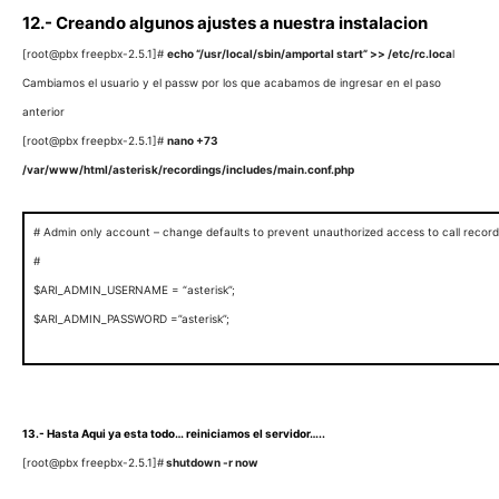
12.- Creando algunos ajustes a nuestra instalacion
[root@pbx freepbx-2.5.1]#
echo “/usr/local/sbin/amportal start” >> /etc/rc.loca
l
Cambiamos el usuario y el passw por los que acabamos de ingresar en el paso
anterior
[root@pbx freepbx-2.5.1]#
nano +73
/var/www/html/asterisk/recordings/includes/main.conf.php
# Admin only account – change defaults to prevent unauthorized access to call record
#
$ARI_ADMIN_USERNAME = “asterisk”;
$ARI_ADMIN_PASSWORD =”asterisk”;
13.- Hasta Aqui ya esta todo… reiniciamos el servidor…..
[root@pbx freepbx-2.5.1]#
shutdown -r now