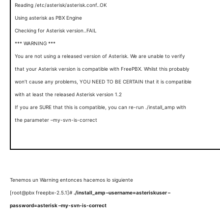
Reading /etc/asterisk/asterisk.conf..OK
Using asterisk as PBX Engine
Checking for Asterisk version..FAIL
*** WARNING ***
You are not using a released version of Asterisk. We are unable to verify
that your Asterisk version is compatible with FreePBX. Whilst this probably
won’t cause any problems, YOU NEED TO BE CERTAIN that it is compatible
with at least the released Asterisk version 1.2
If you are SURE that this is compatible, you can re-run ./install_amp with
the parameter –my-svn-is-correct
Tenemos un Warning entonces hacemos lo siguiente
[root@pbx freepbx-2.5.1]#
./install_amp –username=asteriskuser –
password=asterisk –my-svn-is-correct