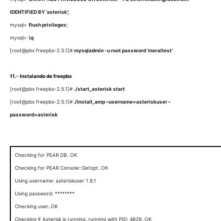
IDENTIFIED BY ‘asterisk’;
mysql>
flush privileges;
mysql>
\q
[root@pbx freepbx-2.5.1]#
mysqladmin -u root password ‘meraltest’
11.- Instalando de freepbx
[root@pbx freepbx-2.5.1]#
./start_asterisk start
[root@pbx freepbx-2.5.1]#
./install_amp –username=asteriskuser –
password=asterisk
Checking for PEAR DB..OK
Checking for PEAR Console::Getopt..OK
Using username: asteriskuser 1.6.1
Using password: ********
Checking user..OK
Checking if Asterisk is running..running with PID: 4629..OK