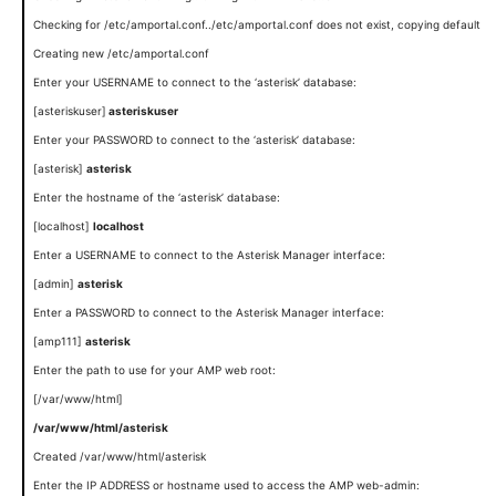
Checking for /etc/amportal.conf../etc/amportal.conf does not exist, copying default
Creating new /etc/amportal.conf
Enter your USERNAME to connect to the ‘asterisk’ database:
[asteriskuser]
asteriskuser
Enter your PASSWORD to connect to the ‘asterisk’ database:
[asterisk]
asterisk
Enter the hostname of the ‘asterisk’ database:
[localhost]
localhost
Enter a USERNAME to connect to the Asterisk Manager interface:
[admin]
asterisk
Enter a PASSWORD to connect to the Asterisk Manager interface:
[amp111]
asterisk
Enter the path to use for your AMP web root:
[/var/www/html]
/var/www/html/asterisk
Created /var/www/html/asterisk
Enter the IP ADDRESS or hostname used to access the AMP web-admin: