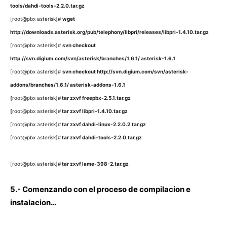
tools/dahdi-tools-2.2.0.tar.gz
[root@pbx asterisk]#
wget
http://downloads.asterisk.org/pub/telephony/libpri/releases/libpri-1.4.10.tar.gz
[root@pbx asterisk]#
svn checkout
http://svn.digium.com/svn/asterisk/branches/1.6.1/ asterisk-1.6.1
[root@pbx asterisk]#
svn checkout http://svn.digium.com/svn/asterisk-
addons/branches/1.6.1/ asterisk-addons-1.6.1
[
root@pbx asterisk]#
tar zxvf freepbx-2.5.1.tar.gz
[
root@pbx asterisk]#
tar zxvf libpri-1.4.10.tar.gz
[root@pbx asterisk]#
tar zxvf dahdi-linux-2.2.0.2.tar.gz
[root@pbx asterisk]#
tar zxvf dahdi-tools-2.2.0.tar.gz
[root@pbx asterisk]#
tar zxvf lame-398-2.tar.gz
5.- Comenzando con el proceso de compilacion e
instalacion…