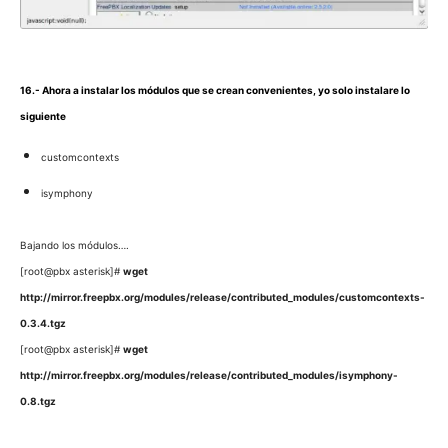
16.- Ahora a instalar los módulos que se crean convenientes, yo solo instalare lo
siguiente
customcontexts
isymphony
Bajando los módulos….
[root@pbx asterisk]#
wget
http://mirror.freepbx.org/modules/release/contributed_modules/customcontexts-
0.3.4.tgz
[root@pbx asterisk]#
wget
http://mirror.freepbx.org/modules/release/contributed_modules/isymphony-
0.8.tgz