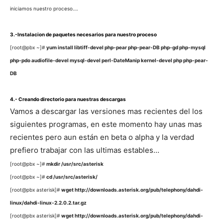
iniciamos nuestro proceso….
3.-Instalacion de paquetes necesarios para nuestro proceso
[root@pbx ~]#
yum install libtiff-devel php-pear php-pear-DB php-gd php-mysql
php-pdo audiofile-devel mysql-devel perl-DateManip kernel-devel php php-pear-
DB
4.- Creando directorio para nuestras descargas
Vamos a descargar las versiones mas recientes del los
siguientes programas, en este momento hay unas mas
recientes pero aun están en beta o alpha y la verdad
prefiero trabajar con las ultimas estables…
[root@pbx ~]#
mkdir /usr/src/asterisk
[root@pbx ~]#
cd /usr/src/asterisk/
[root@pbx asterisk]#
wget http://downloads.asterisk.org/pub/telephony/dahdi-
linux/dahdi-linux-2.2.0.2.tar.gz
[root@pbx asterisk]#
wget http://downloads.asterisk.org/pub/telephony/dahdi-