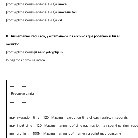
[root@pbx asterisk-addons-1.6.1]#
make
[root@pbx asterisk-addons-1.6.1]#
make install
[root@pbx asterisk-addons-1.6.1]#
cd ..
8.-Aumentamos recursos, y el tamaño de los archivos que podemos subir al
servidor…
[root@pbx asterisk]#
nano /etc/php.ini
lo dejamos como se indica
;;;;;;;;;;;;;;;;;;;
; Resource Limits ;
;;;;;;;;;;;;;;;;;;;
max_execution_time = 120 ; Maximum execution time of each script, in seconds
max_input_time = 120 ; Maximum amount of time each script may spend parsing reque
memory_limit = 100M ; Maximum amount of memory a script may consume