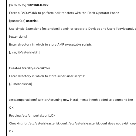
[xx.xx.xx.xx]
192.168.0.xxx
Enter a PASSWORD to perform call transfers with the Flash Operator Panel:
[passw0rd]
asterisk
Use simple Extensions [extensions] admin or separate Devices and Users [deviceandus
[extensions]
Enter directory in which to store AMP executable scripts:
[/var/lib/asterisk/bin]
Created /var/lib/asterisk/bin
Enter directory in which to store super-user scripts:
[/usr/local/sbin]
/etc/amportal.conf writtenAssuming new install, –install-moh added to command line
OK
Reading /etc/amportal.conf..OK
Checking for /etc/asterisk/asterisk.conf../etc/asterisk/asterisk.conf does not exist, cop
OK