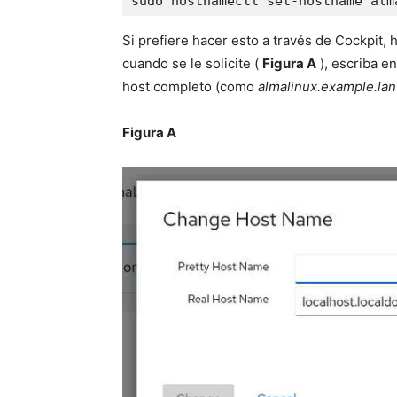
sudo hostnamectl set-hostname alm
Si prefiere hacer esto a través de Cockpit, 
cuando se le solicite (
Figura A
), escriba e
host completo (como
almalinux.example.lan
Figura A