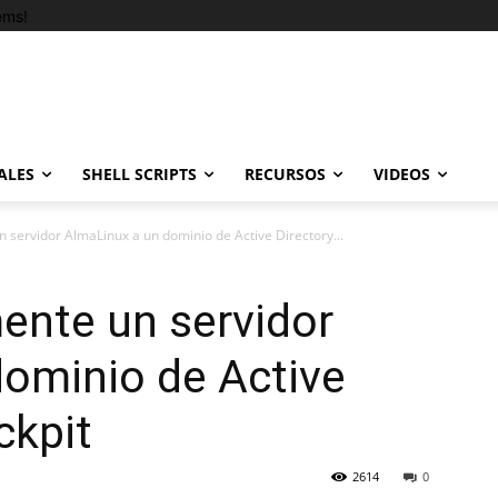
ems!
ALES
SHELL SCRIPTS
RECURSOS
VIDEOS
 servidor AlmaLinux a un dominio de Active Directory...
ente un servidor
dominio de Active
ckpit
2614
0