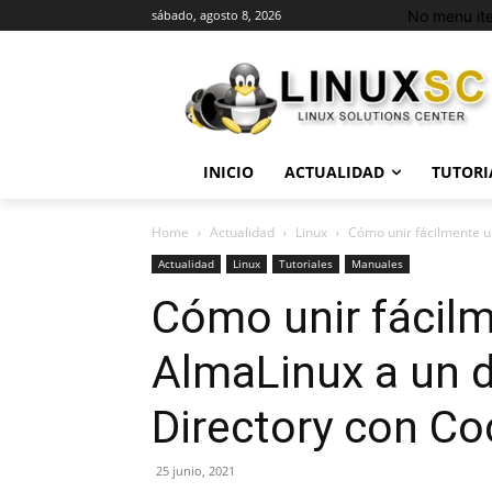
No menu it
sábado, agosto 8, 2026
INICIO
ACTUALIDAD
TUTORI
Home
Actualidad
Linux
Cómo unir fácilmente un
Actualidad
Linux
Tutoriales
Manuales
Cómo unir fácilm
AlmaLinux a un 
Directory con Co
25 junio, 2021