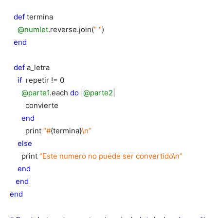
def
termina
@numlet
.reverse.join(
” “
)
end
def
a_letra
if
repetir != 0
@parte1
.each
do
|
@parte2
|
convierte
end
print
“#
{termina}
\n”
else
print
“Este numero no puede ser converti
do\n”
end
end
end