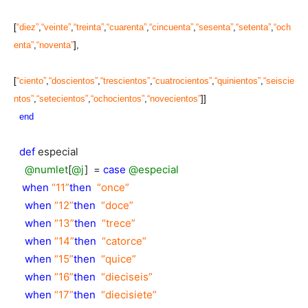
[
“diez”
,
“veinte”
,
“treinta”
,
“cuarenta”
,
“cincuenta”
,
“sesenta”
,
“setenta”
,
“och
enta”
,
“noventa”
],
[
“ciento”
,
“doscientos”
,
“trescientos”
,
“cuatrocientos”
,
“quinientos”
,
“seiscie
ntos”
,
“setecientos”
,
“ochocientos”
,
“novecientos”
]]
end
def
especial
@numlet
[
@j
] =
case
@especial
when
“11”
then
“once”
when
“12”
then
“doce”
when
“13”
then
“trece”
when
“14”
then
“catorce”
when
“15”
then
“quice”
when
“16”
then
“dieciseis”
when
“17”
then
“diecisiete”