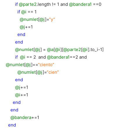
if
@parte2
.length != 1 and
@bandera1
==0
if
@i
== 1
@numlet
[
@j
]=
“y”
@j
+=1
end
end
@numlet
[
@j
] =
@a
[
@i
][
@parte2
[
@i
].to_i-1]
if
@i
== 2 and
@bandera1
==2 and
@numlet
[
@j
]==
“ciento”
@numlet
[
@j
]=
“cien”
end
@j
+=1
@i
+=1
end
end
@bandera
+=1
end