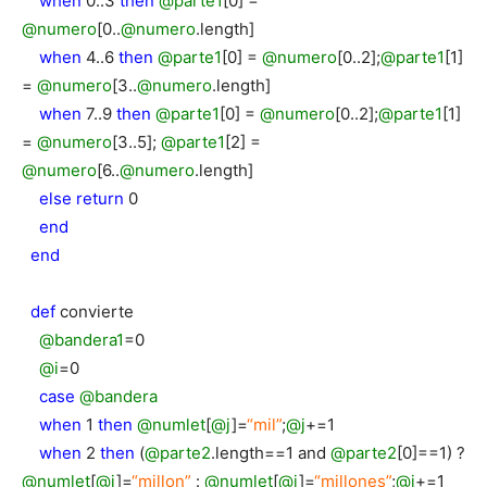
when
0..3
then
@parte1
[0] =
@numero
[0..
@numero
.length]
when
4..6
then
@parte1
[0] =
@numero
[0..2];
@parte1
[1]
=
@numero
[3..
@numero
.length]
when
7..9
then
@parte1
[0] =
@numero
[0..2];
@parte1
[1]
=
@numero
[3..5];
@parte1
[2] =
@numero
[6..
@numero
.length]
else
return
0
end
end
def
convierte
@bandera1
=0
@i
=0
case
@bandera
when
1
then
@numlet
[
@j
]=
“mil”
;
@j
+=1
when
2
then
(
@parte2
.length==1 and
@parte2
[0]==1) ?
@numlet
[
@j
]=
“millon”
:
@numlet
[
@j
]=
“millones”
;
@j
+=1