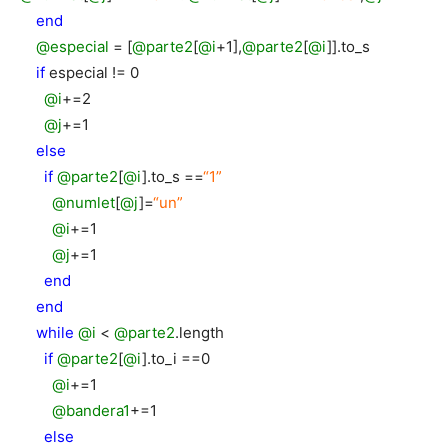
end
@especial
= [
@parte2
[
@i
+1],
@parte2
[
@i
]].to_s
if
especial != 0
@i
+=2
@j
+=1
else
if
@parte2
[
@i
].to_s ==
“1”
@numlet
[
@j
]=
“un”
@i
+=1
@j
+=1
end
end
while
@i
<
@parte2
.length
if
@parte2
[
@i
].to_i ==0
@i
+=1
@bandera1
+=1
else