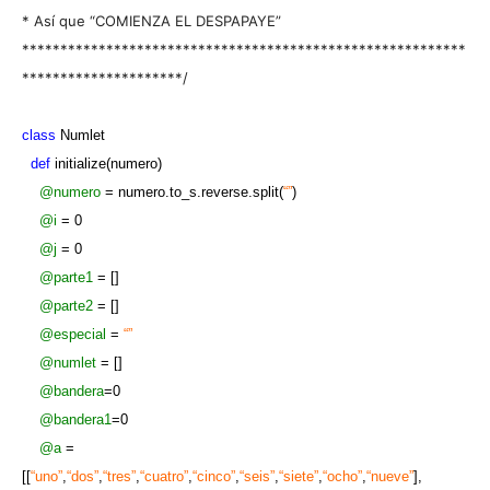
* Así que “COMIENZA EL DESPAPAYE”
**********************************************************
*********************/
class
Numlet
def
initialize(numero)
@numero
= numero.to_s.reverse.split(
“”
)
@i
= 0
@j
= 0
@parte1
= []
@parte2
= []
@especial
=
“”
@numlet
= []
@bandera
=0
@bandera1
=0
@a
=
[[
“uno”
,
“dos”
,
“tres”
,
“cuatro”
,
“cinco”
,
“seis”
,
“siete”
,
“ocho”
,
“nueve”
],