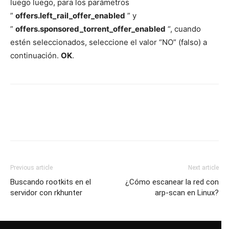
luego luego, para los parámetros
”
offers.left_rail_offer_enabled
” y
”
offers.sponsored_torrent_offer_enabled
“, cuando
estén seleccionados, seleccione el valor “NO” (falso) a
continuación.
OK
.
Previous article
Next article
Buscando rootkits en el
¿Cómo escanear la red con
servidor con rkhunter
arp-scan en Linux?