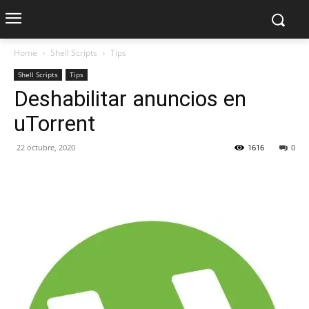
Home
Shell Scripts
Tips
Shell Scripts
Tips
Deshabilitar anuncios en
uTorrent
22 octubre, 2020
1616
0