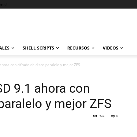
ems!
ALES
SHELL SCRIPTS
RECURSOS
VIDEOS
hora con cifrado de disco paralelo y mejor ZFS
SD 9.1 ahora con
 paralelo y mejor ZFS
924
0