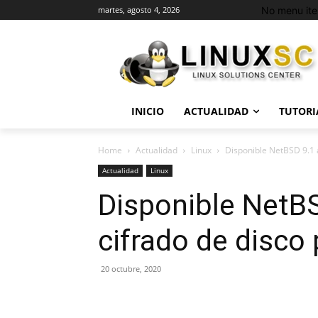
No menu it
martes, agosto 4, 2026
INICIO
ACTUALIDAD
TUTORI
Home
Actualidad
Linux
Disponible NetBSD 9.1 a
Actualidad
Linux
Disponible NetB
cifrado de disco
20 octubre, 2020