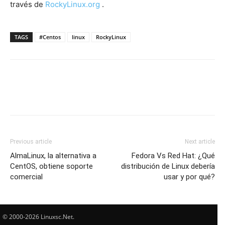
través de
RockyLinux.org
.
TAGS
#Centos
linux
RockyLinux
Previous article
Next article
AlmaLinux, la alternativa a
Fedora Vs Red Hat: ¿Qué
CentOS, obtiene soporte
distribución de Linux debería
comercial
usar y por qué?
© 2000-2026 Linuxsc.Net.