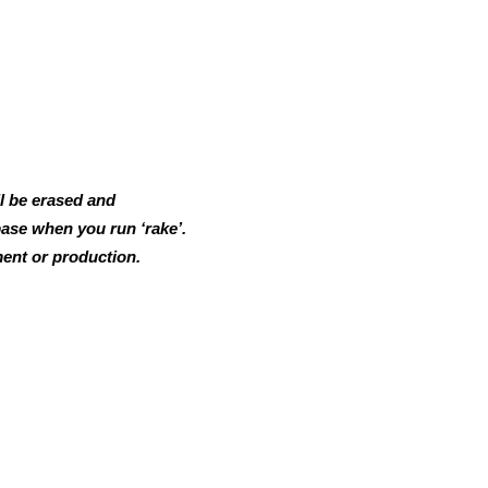
ll be erased and
ase when you run ‘rake’.
ment or production.