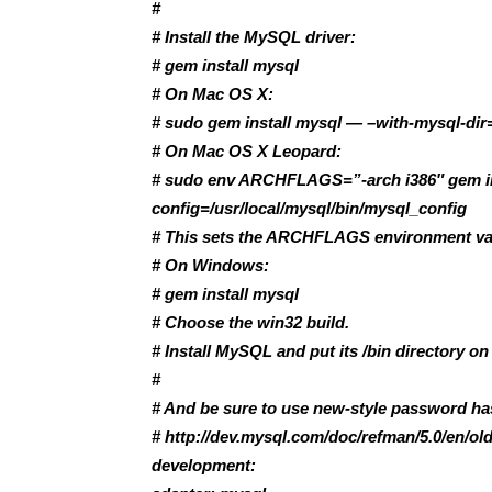
#
# Install the MySQL driver:
# gem install mysql
# On Mac OS X:
# sudo gem install mysql — –with-mysql-dir=
# On Mac OS X Leopard:
# sudo env ARCHFLAGS=”-arch i386″ gem in
config=/usr/local/mysql/bin/mysql_config
# This sets the ARCHFLAGS environment vari
# On Windows:
# gem install mysql
# Choose the win32 build.
# Install MySQL and put its /bin directory on
#
# And be sure to use new-style password ha
# http://dev.mysql.com/doc/refman/5.0/en/old
development: