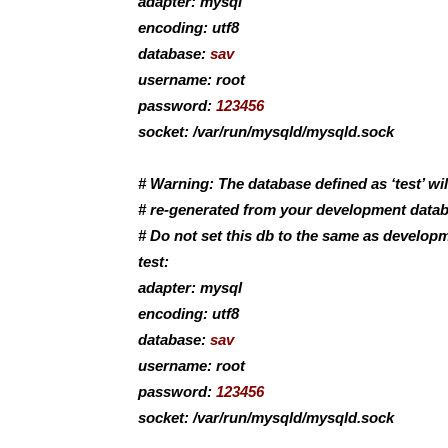
adapter: mysql
encoding: utf8
database:
sav
username: root
password:
123456
socket: /var/run/mysqld/mysqld.sock
# Warning: The database defined as ‘test’ wi
# re-generated from your development datab
# Do not set this db to the same as develop
test:
adapter: mysql
encoding: utf8
database:
sav
username: root
password:
123456
socket: /var/run/mysqld/mysqld.sock