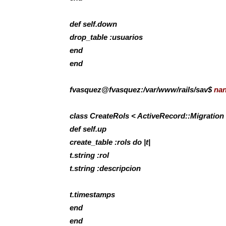
def self.down
drop_table :usuarios
end
end
fvasquez@fvasquez:/var/www/rails/sav$
nan
class CreateRols < ActiveRecord::Migration
def self.up
create_table :rols do |t|
t.string :rol
t.string :descripcion
t.timestamps
end
end