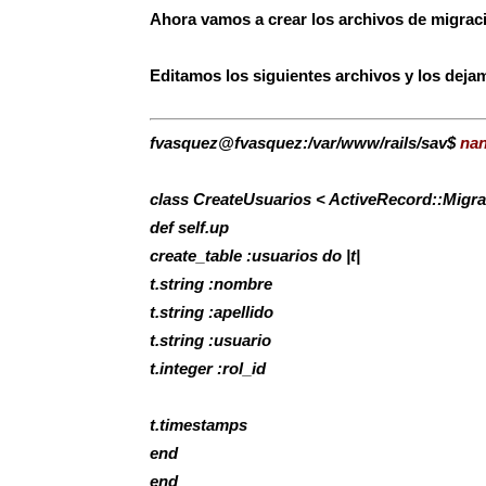
Ahora vamos a crear los archivos de migraci
Editamos los siguientes archivos y los dej
fvasquez@fvasquez:/var/www/rails/sav$
nan
class CreateUsuarios < ActiveRecord::Migra
def self.up
create_table :usuarios do |t|
t.string :nombre
t.string :apellido
t.string :usuario
t.integer :rol_id
t.timestamps
end
end