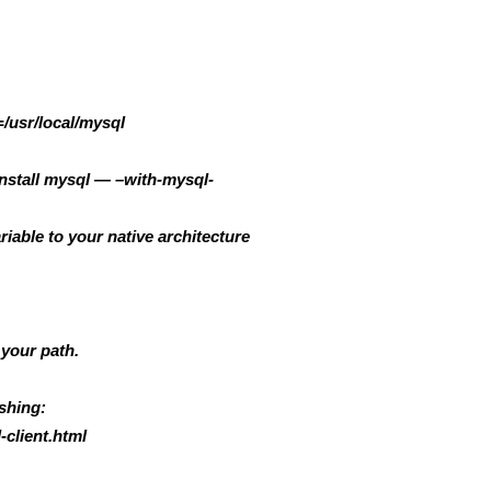
/usr/local/mysql
stall mysql — –with-mysql-
able to your native architecture
 your path.
shing:
-client.html