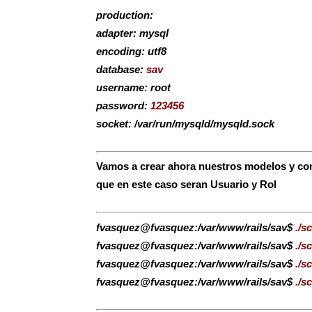
production:
adapter: mysql
encoding: utf8
database:
sav
username: root
password:
123456
socket: /var/run/mysqld/mysqld.sock
Vamos a crear ahora nuestros modelos y con
que en este caso seran Usuario y Rol
fvasquez@fvasquez:/var/www/rails/sav$
./s
fvasquez@fvasquez:/var/www/rails/sav$
./s
fvasquez@fvasquez:/var/www/rails/sav$
./s
fvasquez@fvasquez:/var/www/rails/sav$
./sc