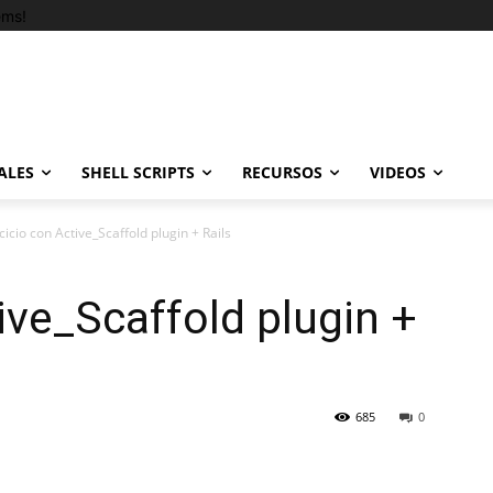
ems!
ALES
SHELL SCRIPTS
RECURSOS
VIDEOS
cicio con Active_Scaffold plugin + Rails
ive_Scaffold plugin +
685
0