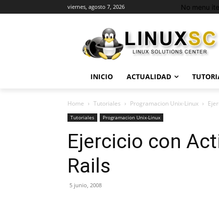
No menu it
viernes, agosto 7, 2026
INICIO
ACTUALIDAD
TUTORI
Home
Tutoriales
Programacion Unix-Linux
Ejer
Tutoriales
Programacion Unix-Linux
Ejercicio con Act
Rails
5 junio, 2008