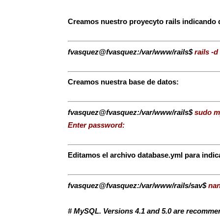
Creamos nuestro proyecyto rails indicando 
fvasquez@fvasquez:/var/www/rails$
rails -d
Creamos nuestra base de datos:
fvasquez@fvasquez:/var/www/rails$
sudo m
Enter password:
Editamos el archivo database.yml para indic
fvasquez@fvasquez:/var/www/rails/sav$
nan
# MySQL. Versions 4.1 and 5.0 are recomme