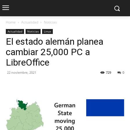
Home
Actualidad
Noticias
Actualidad
Noticias
Linux
El estado alemán planea
cambiar 25,000 PC a
LibreOffice
22 noviembre, 2021
729
0