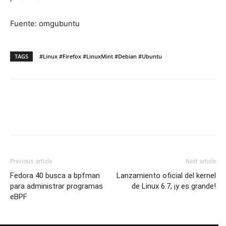
Fuente: omgubuntu
TAGS
#Linux #Firefox #LinuxMint #Debian #Ubuntu
Previous article
Next article
Fedora 40 busca a bpfman
Lanzamiento oficial del kernel
para administrar programas
de Linux 6.7, ¡y es grande!
eBPF