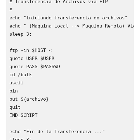
# Transferencia de Archivos via FTP

#

echo "Iniciando Transferencia de archivos"

echo " (Maquina Local --> Maquina Remota) Via F
sleep 3;

ftp -in $HOST <

quote USER $USER

quote PASS $PASSWD

cd /bulk 

ascii

bin

put ${archivo}

quit

END_SCRIPT

echo "Fin de la Transferencia ..."

sleep 3;