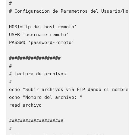
#

# Configuracion de Parametros del Usuario/Host/
HOST='ip-del-host-remoto'

USER='username-remoto'

PASSWD='password-remoto'

###################

#

# Lectura de archivos

#

echo "Subir archivos via FTP dando el nombre de
echo "Nombre del archivo: "

read archivo

####################

#
