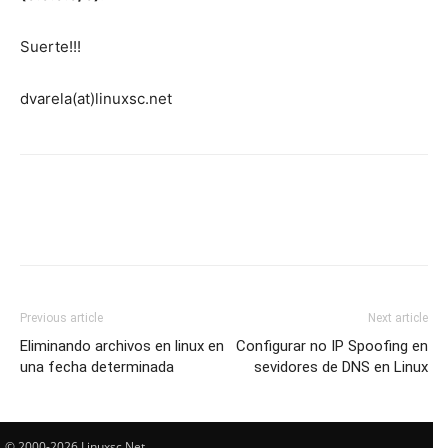
Suerte!!!
dvarela(at)linuxsc.net
Previous article
Next article
Eliminando archivos en linux en
Configurar no IP Spoofing en
una fecha determinada
sevidores de DNS en Linux
© 2000-2026 Linuxsc.Net.