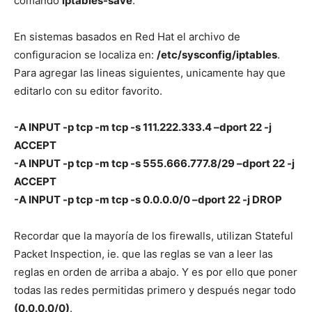
comando
iptables-save
.
En sistemas basados en Red Hat el archivo de
configuracion se localiza en:
/etc/sysconfig/iptables
.
Para agregar las lineas siguientes, unicamente hay que
editarlo con su editor favorito.
-A INPUT -p tcp -m tcp -s 111.222.333.4 –dport 22 -j
ACCEPT
-A INPUT -p tcp -m tcp -s 555.666.777.8/29 –dport 22 -j
ACCEPT
-A INPUT -p tcp -m tcp -s 0.0.0.0/0 –dport 22 -j DROP
Recordar que la mayoría de los firewalls, utilizan Stateful
Packet Inspection, ie. que las reglas se van a leer las
reglas en orden de arriba a abajo. Y es por ello que poner
todas las redes permitidas primero y después negar todo
(0.0.0.0/0)
.