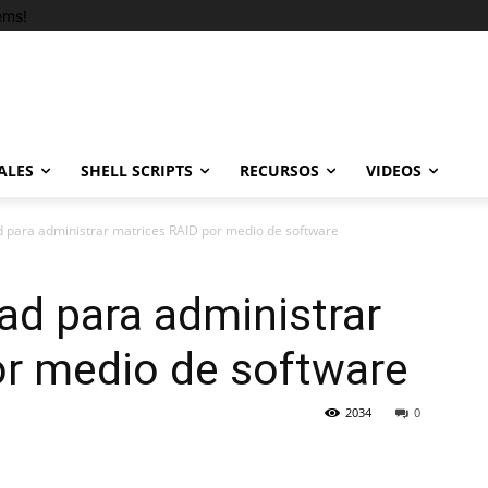
ems!
ALES
SHELL SCRIPTS
RECURSOS
VIDEOS
d para administrar matrices RAID por medio de software
ad para administrar
or medio de software
2034
0