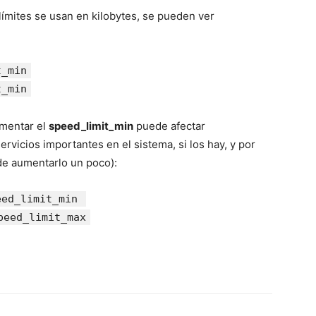
s límites se usan en kilobytes, se pueden ver
t_min
t_min
umentar el
speed_limit_min
puede afectar
rvicios importantes en el sistema, si los hay, y por
de aumentarlo un poco):
eed_limit_min
peed_limit_max