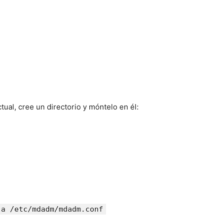
ual, cree un directorio y móntelo en él:
-a /etc/mdadm/mdadm.conf