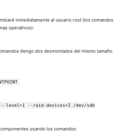
ambiaré inmediatamente al usuario root (los comandos
emas operativos):
s comandos (tengo dos desmontados del mismo tamaño
NTPOINT
 --level=1 --raid-devices=2 /dev/sdb
us componentes usando los comandos: