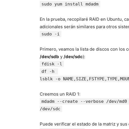
sudo yum install mdadm
En la prueba, recopilaré RAID en Ubuntu, c
adicionales serán similares para otros sist
sudo -i
Primero, veamos la lista de discos con lo
/dev/sdb
y
/dev/sdc
):
fdisk -l
df -h
lsblk -o NAME,SIZE,FSTYPE,TYPE,MOU
Creemos un RAID 1:
mdadm --create --verbose /dev/md0
/dev/sdc
Puede verificar el estado de la matriz y s