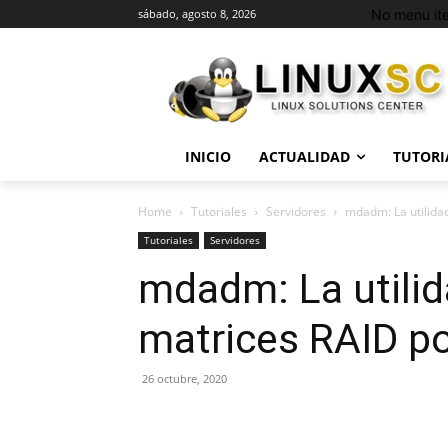
No menu it
sábado, agosto 8, 2026
INICIO
ACTUALIDAD
TUTORI
Home
Tutoriales
Servidores
mdadm: La utilida
Tutoriales
Servidores
mdadm: La utilid
matrices RAID p
26 octubre, 2020