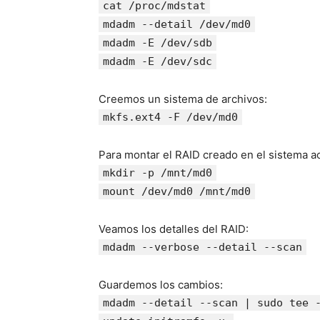
cat /proc/mdstat
mdadm --detail /dev/md0
mdadm -E /dev/sdb
mdadm -E /dev/sdc
Creemos un sistema de archivos:
mkfs.ext4 -F /dev/md0
Para montar el RAID creado en el sistema act
mkdir -p /mnt/md0
mount /dev/md0 /mnt/md0
Veamos los detalles del RAID:
mdadm --verbose --detail --scan
Guardemos los cambios:
mdadm --detail --scan | sudo tee 