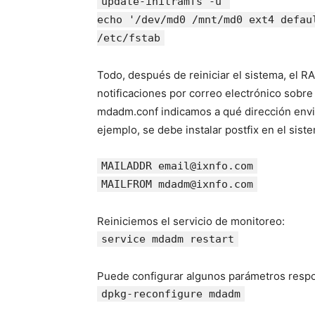
update-initramfs -u
echo '/dev/md0 /mnt/md0 ext4 defau
/etc/fstab
Todo, después de reiniciar el sistema, el R
notificaciones por correo electrónico sobre
mdadm.conf indicamos a qué dirección envia
ejemplo, se debe instalar postfix en el siste
MAILADDR email@ixnfo.com
MAILFROM mdadm@ixnfo.com
Reiniciemos el servicio de monitoreo:
service mdadm restart
Puede configurar algunos parámetros resp
dpkg-reconfigure mdadm