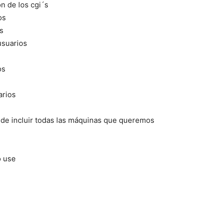
ón de los cgi´s
os
s
usuarios
os
arios
 de incluir todas las máquinas que queremos
o use