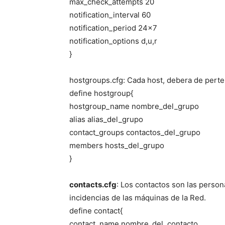
max_check_attempts 20
notification_interval 60
notification_period 24×7
notification_options d,u,r
}
hostgroups.cfg: Cada host, debera de pert
define hostgroup{
hostgroup_name nombre_del_grupo
alias alias_del_grupo
contact_groups contactos_del_grupo
members hosts_del_grupo
}
contacts.cfg
: Los contactos son las persona
incidencias de las máquinas de la Red.
define contact{
contact_name nombre_del_contacto