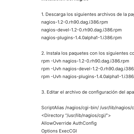
1. Descarga los siguientes archivos de la p
nagios-1.2-0.rh90.dag.i386.rpm
nagios-devel-1.2-0.rh90.dag.i386.rpm
nagios-plugins-1.4.0alpha1-1.i386.rpm
2. Instala los paquetes con los siguientes 
rpm -Uvh nagios-1.2-0.rh90.dag.i386.rpm
rpm -Uvh nagios-devel-1.2-0.rh90.dag.i386
rpm -Uvh nagios-plugins-1.4.0alpha1-1.i38
3. Editar el archivo de configuración del apa
ScriptAlias /nagios/cgi-bin/ /usr/lib/nagios/c
<Directory “/usr/lib/nagios/cgi/”>
AllowOverride AuthConfig
Options ExecCGI