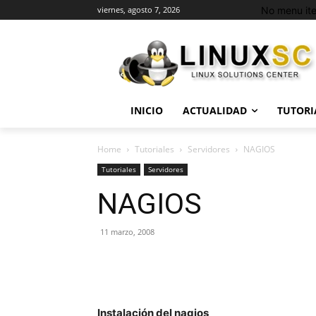
No menu it
viernes, agosto 7, 2026
INICIO
ACTUALIDAD
TUTORI
Home
Tutoriales
Servidores
NAGIOS
Tutoriales
Servidores
NAGIOS
11 marzo, 2008
Instalación del nagios