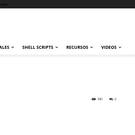
ems!
ALES
SHELL SCRIPTS
RECURSOS
VIDEOS
741
0