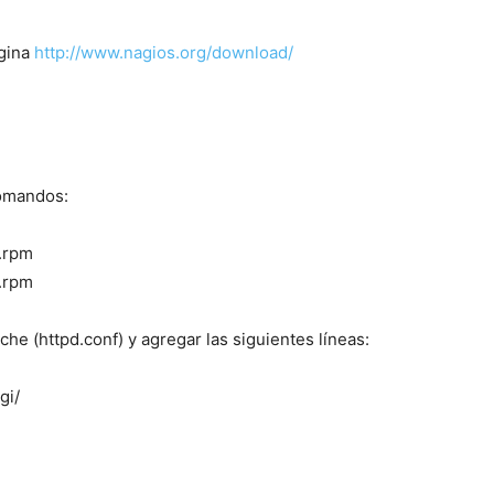
agina
http://www.nagios.org/download/
comandos:
.rpm
6.rpm
che (httpd.conf) y agregar las siguientes líneas:
gi/