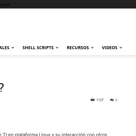
tems!
ALES
SHELL SCRIPTS
RECURSOS
VIDEOS
?
1127
0
TI en plataforma Linux y su interacción con otros