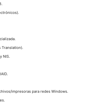
3.
ctrónicos).
ializada.
Translation).
y NIS.
RAID.
chivos/impresoras para redes Windows.
es.