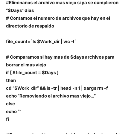
#Eliminanos el archivo mas viejo si ya se cumplieron
“$Days” dias
# Contamos el numero de archivos que hay en el
directorio de respaldo
file_count=`ls $Work_dir | wc -l`
# Comparamos si hay mas de $days archivos para
borrar el mas viejo
if [ $file_count = $Days ]
then
cd “$Work_dir” && ls -tr | head -n 1 | xargs rm -f
echo “Removiendo el archivo mas viejo…”
else
echo “”
fi