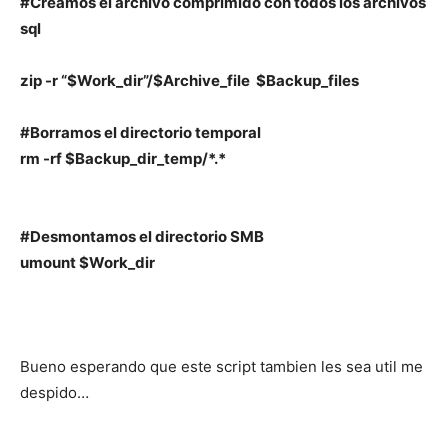
#Creamos el archivo comprimido con todos los archivos
sql
zip -r “$Work_dir”/$Archive_file $Backup_files
#Borramos el directorio temporal
rm -rf $Backup_dir_temp/*.*
#Desmontamos el directorio SMB
umount $Work_dir
Bueno esperando que este script tambien les sea util me
despido…