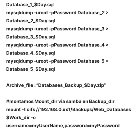
Database_1_$Day.sql
mysqldump -uroot -pPassword Database_2 >
Database_2_$Day.sql
mysqldump -uroot -pPassword Database_3 >
Database_3_$Day.sql
mysqldump -uroot -pPassword Database_4 >
Database_4_$Day.sql
mysqldump -uroot -pPassword Database_5 >
Database_5_$Day.sql
Archive_file=”Databases_Backup_$Day.zip”
#montamos Mount_dir via samba en Backup_dir
mount -t cifs //192.168.0.xx1/Backups/Web_Databases
$Work_dir -o
username=myUserName,password=myPassword