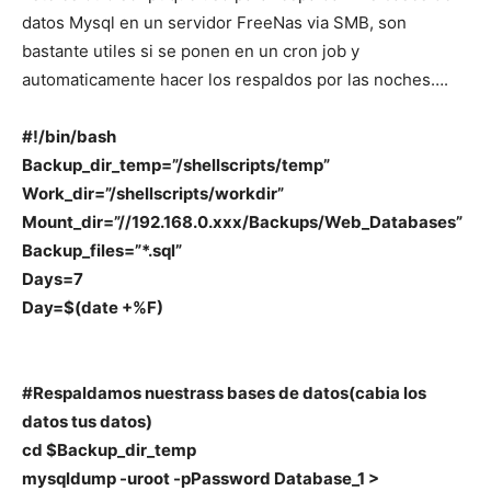
datos Mysql en un servidor FreeNas via SMB, son
bastante utiles si se ponen en un cron job y
automaticamente hacer los respaldos por las noches….
#!/bin/bash
Backup_dir_temp=”/shellscripts/temp”
Work_dir=”/shellscripts/workdir”
Mount_dir=”//192.168.0.xxx/Backups/Web_Databases”
Backup_files=”*.sql”
Days=7
Day=$(date +%F)
#Respaldamos nuestrass bases de datos(cabia los
datos tus datos)
cd $Backup_dir_temp
mysqldump -uroot -pPassword Database_1 >