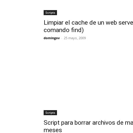
Scripts
Limpiar el cache de un web serve
comando find)
domingov
-
25 mayo, 2009
Scripts
Script para borrar archivos de m
meses