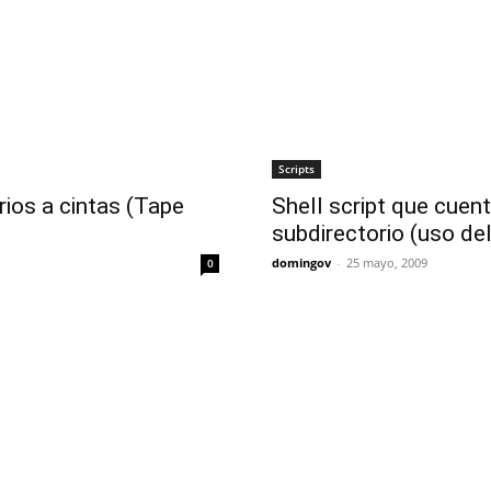
Scripts
ios a cintas (Tape
Shell script que cuen
subdirectorio (uso d
domingov
-
25 mayo, 2009
0