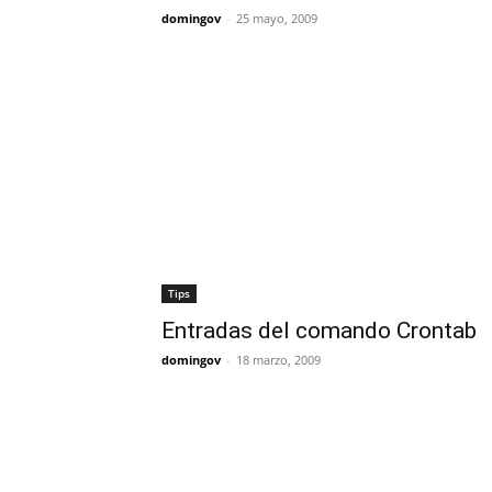
domingov
-
25 mayo, 2009
Tips
Entradas del comando Crontab
domingov
-
18 marzo, 2009