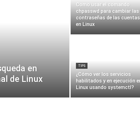
Como usar el comando
chpasswd para cambiar las
contraseñas de las cuentas
en Linux
squeda en
TIPS
¿Cómo ver los servicios
al de Linux
habilitados y en ejecución e
Linux usando systemctl?