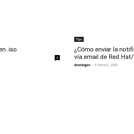
Tips
en .iso
¿Cómo enviar la notif
vía email de Red Ha
0
domingov
-
6 febrero, 2009