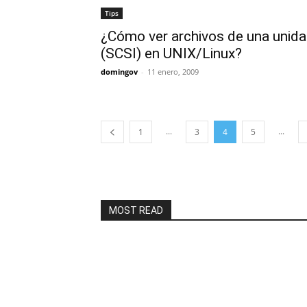
Tips
¿Cómo ver archivos de una unidad
(SCSI) en UNIX/Linux?
domingov
-
11 enero, 2009
...
...
1
3
4
5
MOST READ