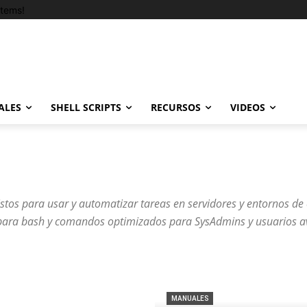
tems!
ALES
SHELL SCRIPTS
RECURSOS
VIDEOS
listos para usar y automatizar tareas en servidores y entornos de 
 para bash y comandos optimizados para SysAdmins y usuarios 
MANUALES