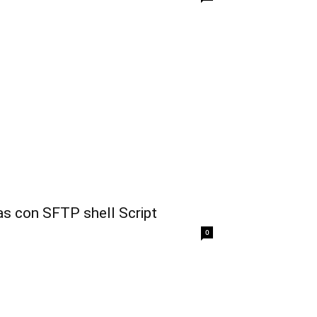
as con SFTP shell Script
0