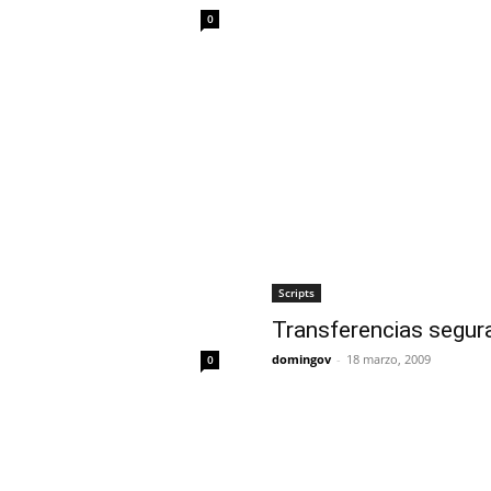
0
Scripts
Transferencias segur
domingov
-
18 marzo, 2009
0