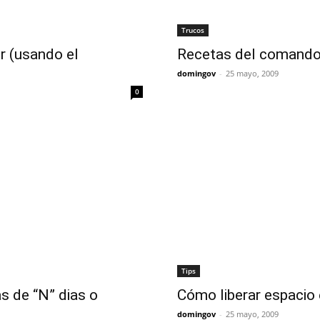
Trucos
r (usando el
Recetas del comando 
domingov
-
25 mayo, 2009
0
Tips
as de “N” dias o
Cómo liberar espacio
domingov
-
25 mayo, 2009