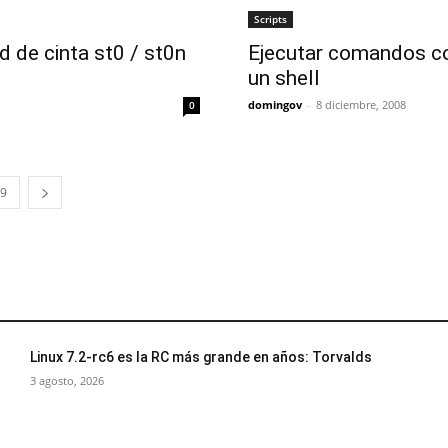
Scripts
 de cinta st0 / st0n
Ejecutar comandos co
un shell
domingov
-
8 diciembre, 2008
0
9
Linux 7.2-rc6 es la RC más grande en años: Torvalds
3 agosto, 2026