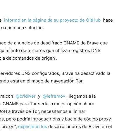
se
informó en la página de su proyecto de GitHub
hace
n creado una solución.
queo de anuncios de descifrado CNAME de Brave que
uimiento de terceros que utilizan registros DNS
ia de comandos de origen .
 servidores DNS configurados, Brave ha desactivado la
ndo está en el modo de navegación Tor.
gura con
@bridiver
y
@iefremov
, llegamos a la
de CNAME para Tor sería la mejor opción ahora.
DoH a través de Tor, necesitamos eliminar
s, pero podría introducir dns y bucle de código proxy
 proxy “,
explicaron los
desarrolladores de Brave en el