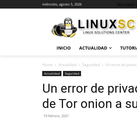
No menu i
miércoles, agosto 5, 2026
INICIO
ACTUALIDAD
TUTORI
Home
Actualidad
Seguridad
Un error de privac
Actualidad
Seguridad
Un error de priv
de Tor onion a s
19 febrero, 2021