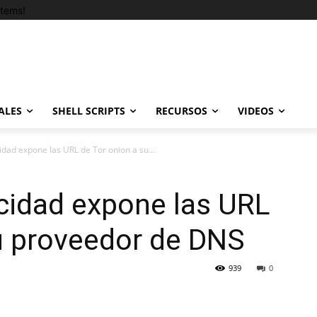
tems!
ALES
SHELL SCRIPTS
RECURSOS
VIDEOS
idad expone las URL de Tor onion a su...
acidad expone las URL
u proveedor de DNS
939
0