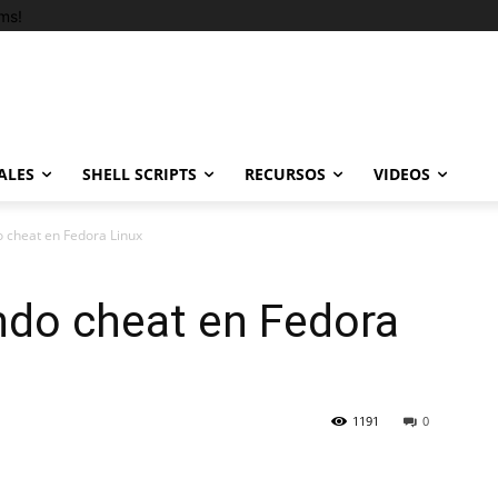
ms!
ALES
SHELL SCRIPTS
RECURSOS
VIDEOS
 cheat en Fedora Linux
do cheat en Fedora
1191
0