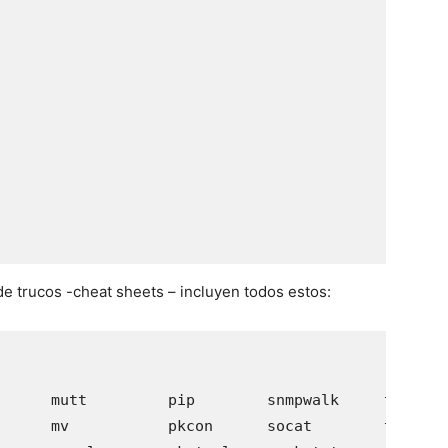
e trucos -cheat sheets – incluyen todos estos:
      mutt         pip        snmpwalk     tree

      mv           pkcon      socat        truncate