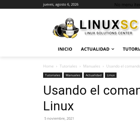
No menu ite
jueves, agosto 6, 2026
INICIO
ACTUALIDAD
TUTORI
Home
Tutoriales
Manuales
Usando el comando
Tutoriales
Manuales
Actualidad
Linux
Usando el coman
Linux
5 noviembre, 2021