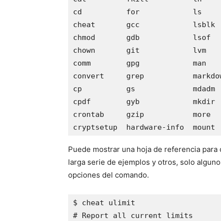
cd          for            ls    
cheat       gcc            lsblk 
chmod       gdb            lsof  
chown       git            lvm   
comm        gpg            man   
convert     grep           markdo
cp          gs             mdadm 
cpdf        gyb            mkdir 
crontab     gzip           more  
Puede mostrar una hoja de referencia para
larga serie de ejemplos y otros, solo algun
opciones del comando.
$ cheat ulimit

# Report all current limits
