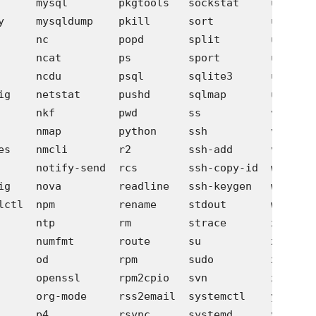
      mysql        pkgtools   sockstat     udisksct
y     mysqldump    pkill      sort         ulimit

      nc           popd       split        uname

      ncat         ps         sport        uniq

      ncdu         psql       sqlite3      unzip

ig    netstat      pushd      sqlmap       urpm

      nkf          pwd        ss           vagrant

      nmap         python     ssh          vim

es    nmcli        r2         ssh-add      virtuale
      notify-send  rcs        ssh-copy-id  wc

ig    nova         readline   ssh-keygen   weechat

lctl  npm          rename     stdout       wget

      ntp          rm         strace       xargs

      numfmt       route      su           xmlto

      od           rpm        sudo         xrandr

      openssl      rpm2cpio   svn          xxd

      org-mode     rss2email  systemctl    yaourt

      p4           rsync      systemd      youtube-