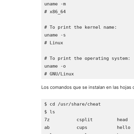
uname -m

# x86_64

# To print the kernel name:

uname -s

# Linux

# To print the operating system:

uname -o

# GNU/Linux
Los comandos que se instalan en las hojas d
$ cd /usr/share/cheat

$ ls

7z          csplit         head  
ab          cups           hello 