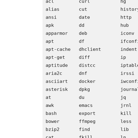
acl         curl           hg    
alias       cut            histor
ansi        date           http  
apk         dd             hub   
apparmor    deb            iconv 
apt         df             ifconf
apt-cache   dhclient       indent
apt-get     diff           ip    
aptitude    distcc         iptabl
aria2c      dnf            irssi 
asciiart    docker         iwconf
asterisk    dpkg           journa
at          du             jq    
awk         emacs          jrnl  
bash        export         kill  
bower       ffmpeg         less  
bzip2       find           lib   
cat         fkill          ln    