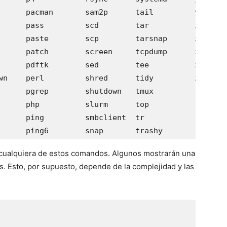
      pacman       sam2p      tail         yum

      pass         scd        tar          z

      paste        scp        tarsnap      zfs

      patch        screen     tcpdump      zip

      pdftk        sed        tee          zoneadm

wn    perl         shred      tidy         zsh

      pgrep        shutdown   tmux

      php          slurm      top

      ping         smbclient  tr

 cualquiera de estos comandos. Algunos mostrarán una
os. Esto, por supuesto, depende de la complejidad y las