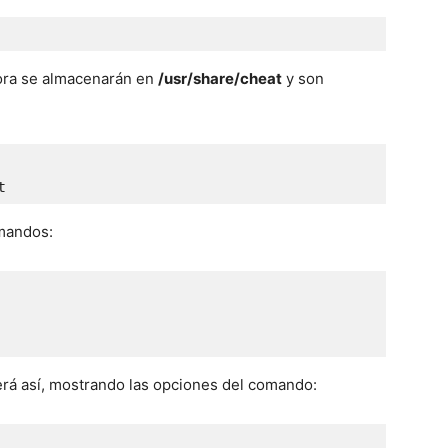
dora se almacenarán en
/usr/share/cheat
y son
t
omandos:
erá así, mostrando las opciones del comando: