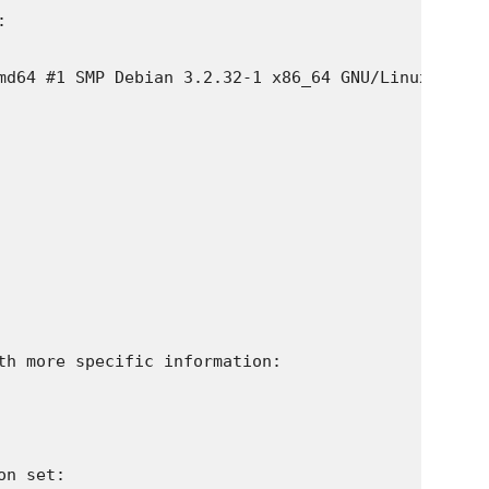


md64 #1 SMP Debian 3.2.32-1 x86_64 GNU/Linux

th more specific information:

n set:
