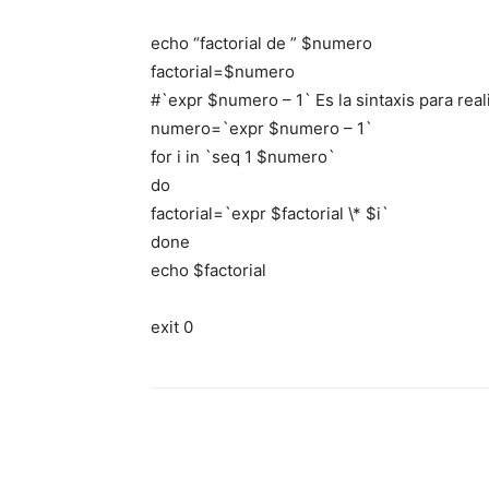
echo “factorial de ” $numero
factorial=$numero
#`expr $numero – 1` Es la sintaxis para real
numero=`expr $numero – 1`
for i in `seq 1 $numero`
do
factorial=`expr $factorial \* $i`
done
echo $factorial
exit 0