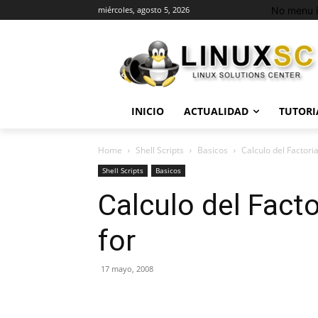
No menu i
miércoles, agosto 5, 2026
INICIO
ACTUALIDAD
TUTORI
Home
Shell Scripts
Basicos
Calculo del Factoria
Shell Scripts
Basicos
Calculo del Facto
for
17 mayo, 2008