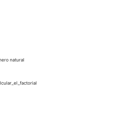
mero natural
cular_el_factorial