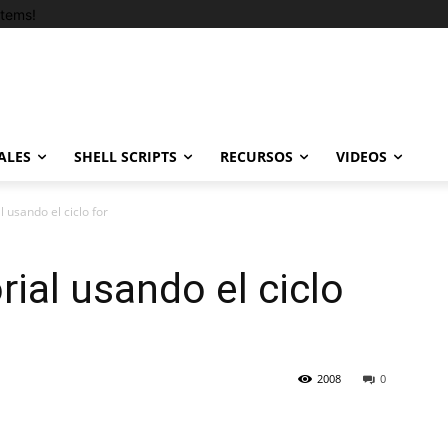
tems!
ALES
SHELL SCRIPTS
RECURSOS
VIDEOS
l usando el ciclo for
rial usando el ciclo
2008
0