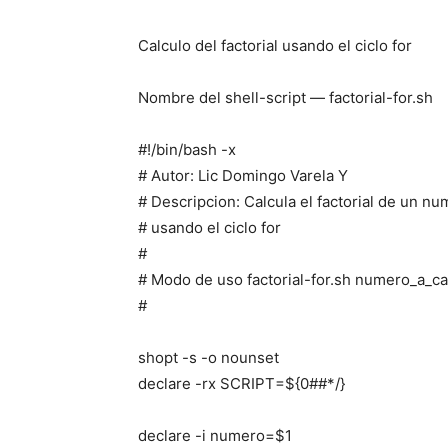
Calculo del factorial usando el ciclo for
Nombre del shell-script — factorial-for.sh
#!/bin/bash -x
# Autor: Lic Domingo Varela Y
# Descripcion: Calcula el factorial de un nu
# usando el ciclo for
#
# Modo de uso factorial-for.sh numero_a_cal
#
shopt -s -o nounset
declare -rx SCRIPT=${0##*/}
declare -i numero=$1