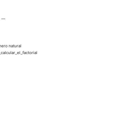
h —
mero natural
alcular_el_factorial