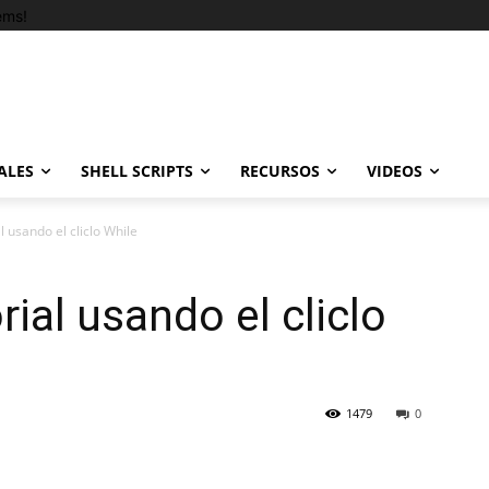
ems!
ALES
SHELL SCRIPTS
RECURSOS
VIDEOS
l usando el cliclo While
rial usando el cliclo
1479
0