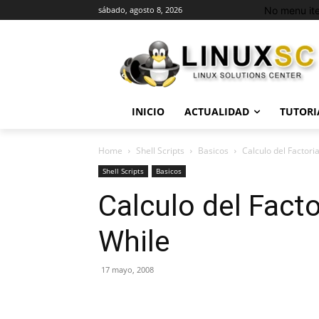
No menu it
sábado, agosto 8, 2026
INICIO
ACTUALIDAD
TUTORI
Home
Shell Scripts
Basicos
Calculo del Factoria
Shell Scripts
Basicos
Calculo del Facto
While
17 mayo, 2008