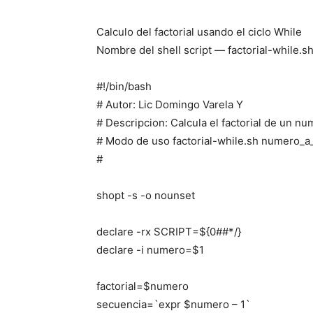
Calculo del factorial usando el ciclo While
Nombre del shell script — factorial-while.s
#!/bin/bash
# Autor: Lic Domingo Varela Y
# Descripcion: Calcula el factorial de un nu
# Modo de uso factorial-while.sh numero_a_c
#
shopt -s -o nounset
declare -rx SCRIPT=${0##*/}
declare -i numero=$1
factorial=$numero
secuencia=`expr $numero – 1`