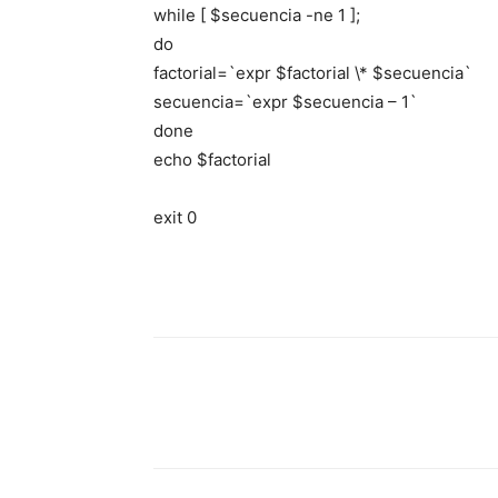
while [ $secuencia -ne 1 ];
do
factorial=`expr $factorial \* $secuencia`
secuencia=`expr $secuencia – 1`
done
echo $factorial
exit 0