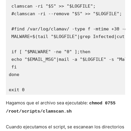
 clamscan -ri "$S" >> "$LOGFILE";

 #clamscan -ri --remove "$S" >> "$LOGFILE";

 #find /var/log/clamav/ -type f -mtime +30 -exe
 MALWARE=$(tail "$LOGFILE"|grep Infected|cut -d
 if [ "$MALWARE" -ne "0" ];then

 echo "$EMAIL_MSG"|mail -a "$LOGFILE" -s "Malw
 fi

done

exit 0
Hagamos que el archivo sea ejecutable:
chmod 0755
/root/scripts/clamscan.sh
Cuando ejecutamos el script, se escanean los directorios