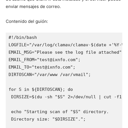
enviar mensajes de correo.
Contenido del guión:
#!/bin/bash

LOGFILE="/var/log/clamav/clamav-$(date +'%Y-%m-
EMAIL_MSG="Please see the log file attached";

EMAIL_FROM="test@ixnfo.com";

EMAIL_TO="test@ixnfo.com";

DIRTOSCAN="/var/www /var/vmail";

for S in ${DIRTOSCAN}; do

 DIRSIZE=$(du -sh "$S" 2>/dev/null | cut -f1);

 echo "Starting scan of "$S" directory.

 Directory size: "$DIRSIZE".";
