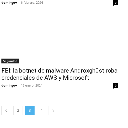
domingov
-
6 febrero, 2024
0
Seguridad
FBI: la botnet de malware Androxgh0st roba
credenciales de AWS y Microsoft
domingov
-
18 enero, 2024
0
2
3
4