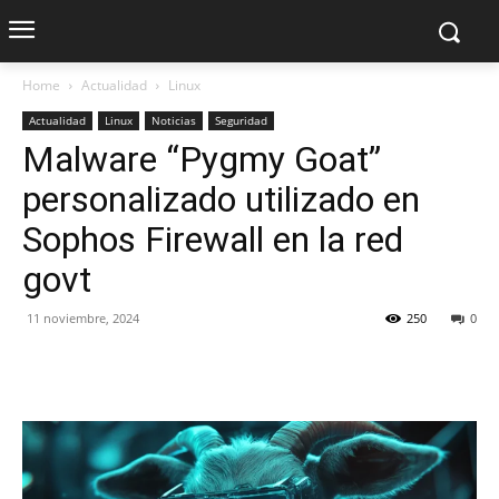
Home
Actualidad
Linux
Actualidad
Linux
Noticias
Seguridad
Malware “Pygmy Goat”
personalizado utilizado en
Sophos Firewall en la red
govt
11 noviembre, 2024
250
0