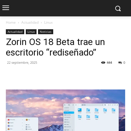
Home
Actualidad
Linux
Actualidad
Linux
Noticias
Zorin OS 18 Beta trae un
escritorio “rediseñado”
22 septiembre, 2025
444
0