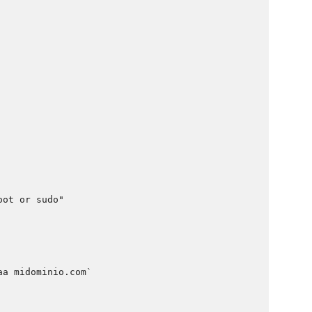
ot or sudo"

aa midominio.com`