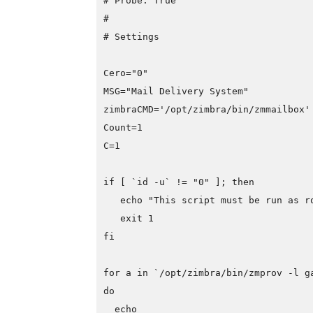
# Probe: True
#
# Settings
Cero="0"
MSG="Mail Delivery System"
zimbraCMD='/opt/zimbra/bin/zmmailbox'
Count=1
C=1
if [ `id -u` != "0" ]; then

   echo "This script must be run as ro
   exit 1

fi
for a in `/opt/zimbra/bin/zmprov -l g
do
  echo