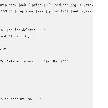
grep conv |awk {'print $2'} |sed 's/-//g' > /tmp/id-tmp.
 "$MSG" |grep conv |awk {'print $2'} |sed 's/-//g'| grep
in '$a' for deleted... "
 awk '{print $1}'`
$ID"
ID' Deleted in account '$a' No '$C'"
es in account '$a'..."