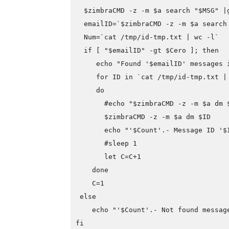
  $zimbraCMD -z -m $a search "$MSG" |
  emailID=`$zimbraCMD -z -m $a search
  Num=`cat /tmp/id-tmp.txt | wc -l`
  if [ "$emailID" -gt $Cero ]; then
     echo "Found '$emailID' messages 
     for ID in `cat /tmp/id-tmp.txt |
     do
       #echo "$zimbraCMD -z -m $a dm 
       $zimbraCMD -z -m $a dm $ID
       echo "'$Count'.- Message ID '$
       #sleep 1
       let C=C+1
    done
    C=1
 else
    echo "'$Count'.- Not found messag
fi