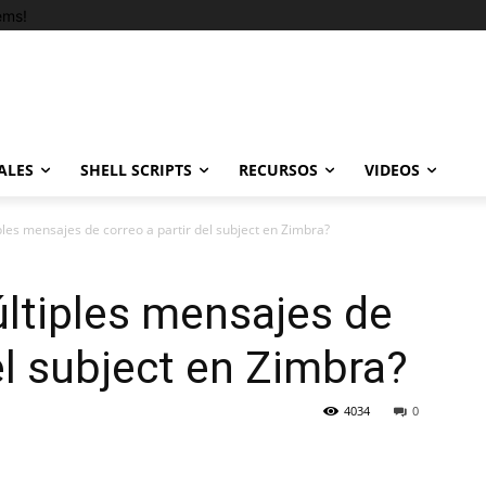
ems!
ALES
SHELL SCRIPTS
RECURSOS
VIDEOS
les mensajes de correo a partir del subject en Zimbra?
ltiples mensajes de
el subject en Zimbra?
4034
0