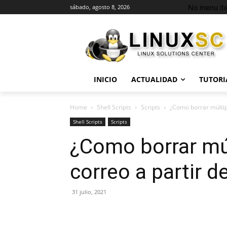
No menu it
sábado, agosto 8, 2026
INICIO
ACTUALIDAD
TUTORI
Home
Shell Scripts
Scripts
¿Como borrar múltip
Shell Scripts
Scripts
¿Como borrar mú
correo a partir d
31 julio, 2021