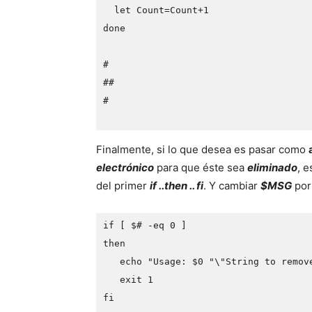
  let Count=Count+1
done 
#
##
#
Finalmente, si lo que desea es pasar como
electrónico
para que éste sea
eliminado
, e
del primer
if ..then .. fi
. Y cambiar
$MSG
po
if [ $# -eq 0 ]

then

   echo "Usage: $0 "\"String to remove
   exit 1

fi
