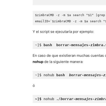
$zimbraCMD -z -m $a search "$1" |grep
emailID=`$zimbraCMD -z -m $a search "
Y el script se ejecutaría por ejemplo:
~]$ 
bash  borrar-mensajes-zimbra.
En caso de que existieran muchas cuentas 
nohup
de la siguiente manera:
~]$ nohub 
bash  
borrar-mensajes-z
ó
~]$ 
nohub 
./borrar-mensajes-zimbr