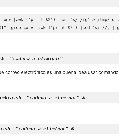
 conv |awk {'print $2'} |sed 's/-//g' > /tmp/id-tmp.txt
$1" |grep conv |awk {'print $2'} |sed 's/-//g'| grep -E 
sh
"cadena a eliminar"
de correo electrónico es una buena idea usar comando
imbra.sh
"cadena a eliminar" &
a.sh  
"cadena a eliminar" &